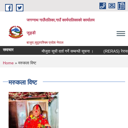
Skip to main content
जगन्नाथ गाउँपालिका,गाउँ कार्यपालिकाको कार्यालय
जुड्डी
बाजुरा,सुदूरपश्चिम प्रदेश नेपाल
समाचार
मौजुदा सूची दर्ता गर्ने सम्बन्धी सूचना ।
(RERAS) रेरास परि
You are here
Home
» मरुकला विष्ट
मरुकला विष्ट