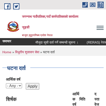
Skip to main content
जगन्नाथ गाउँपालिका,गाउँ कार्यपालिकाको कार्यालय
जुड्डी
बाजुरा,सुदूरपश्चिम प्रदेश नेपाल
समाचार
मौजुदा सूची दर्ता गर्ने सम्बन्धी सूचना ।
(RERAS) रेरास पर
You are here
Home
»
विधुतीय शुसासन सेवा
» घटना दर्ता
घटना दर्ता
आर्थिक वर्ष
आर्थि
द
शिर्षक
क
मिति
स्ता
वर्ष
वेज