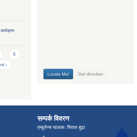
कार्यक्रम
5
xt ›
सम्पर्क विवरण
एम्बुलेन्स चालकः मित्तल बुढा