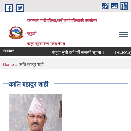
Skip to main content
जगन्नाथ गाउँपालिका,गाउँ कार्यपालिकाको कार्यालय
जुड्डी
बाजुरा,सुदूरपश्चिम प्रदेश नेपाल
समाचार
मौजुदा सूची दर्ता गर्ने सम्बन्धी सूचना ।
(RERAS) रेर
You are here
Home
» कालि बहादुर शाही
कालि बहादुर शाही