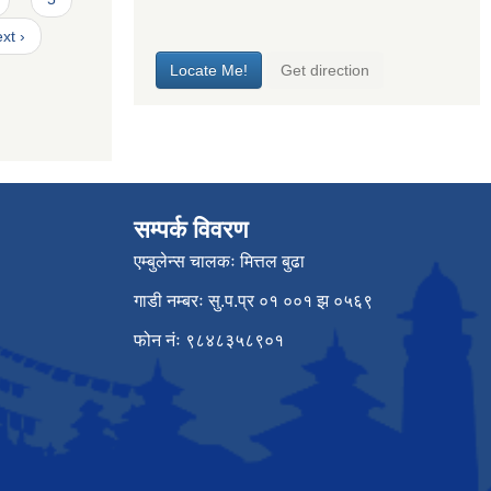
xt ›
सम्पर्क विवरण
एम्बुलेन्स चालकः मित्तल बुढा
गाडी नम्बरः सु.प.प्र ०१ ००१ झ ०५६९
फोन नंः ९८४८३५८९०१