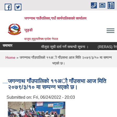
Skip to main content
जगन्नाथ गाउँपालिका,गाउँ कार्यपालिकाको कार्यालय
जुड्डी
बाजुरा,सुदूरपश्चिम प्रदेश नेपाल
समाचार
मौजुदा सूची दर्ता गर्ने सम्बन्धी सूचना ।
(RERAS) रेरास प
You are here
Home
» जगन्नाथ गाँउपालिकाे ११अौ गाँउसभा आज मिति २०७९/३/१० मा सम्पन्न
भएकाे छ।
जगन्नाथ गाँउपालिकाे ११अौ गाँउसभा आज मिति
२०७९/३/१० मा सम्पन्न भएकाे छ।
Submitted on:
Fri, 06/24/2022 - 20:03