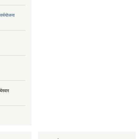
ार्ययोजना
घेरवार